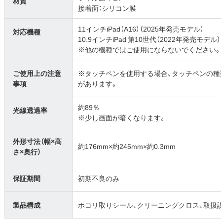
材質
接着面：シリコン膜
11インチiPad（A16）（2025年発売モデル）
対応機種
10.9インチiPad 第10世代（2022年発売モデル）
※他の機種ではご使用にならないでください
ご使用上の注意
※タッチペンを使用する場合、タッチペンの
事項
があります。
約89％
光線透過率
※少し画面が暗くなります。
外形寸法（幅×高
約176mm×約245mm×約0.3mm
さ×奥行）
保証期間
初期不良のみ
製品構成
ホコリ取りシール、クリーニングクロス、取扱