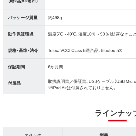
（幅×高さ×奥行）
パッケージ質量
約498g
動作保証環境
温度5℃～40℃、湿度10％～90％（結露なきこと
規格・基準・法令
Telec、VCCI Class B適合品、Bluetooth®
保証期間
6か月間
取扱説明書／保証書、USBケーブル（USB Micro-B 
付属品
※iPad Airは付属されておりません。
ラインナッ
スペック
型番