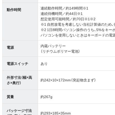
連続動作時間／約149時間※1
動作時間
連続待機時間／約44日※1
想定使用可能時間／約70日※1※2
※1 自然放電を考慮しない当社計算値のため
※2 1日8時間パソコン操作のうち、5%をキ
パソコンを使用しないときはキーボードの電源
内蔵バッテリー
電源
（リチウムポリマー電池）
電源スイッチ
あり
外形寸法（幅×高
約242×10×172mm（突起物含まず）
さ×奥行）
質量
約267g
パッケージ寸法
約293×185×35mm