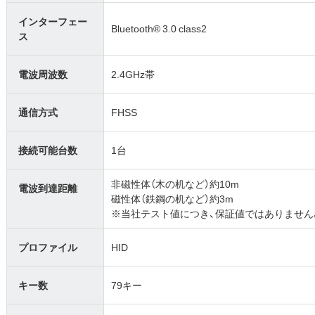
インターフェー
Bluetooth® 3.0 class2
ス
電波周波数
2.4GHz帯
通信方式
FHSS
接続可能台数
1台
非磁性体（木の机など）約10m
電波到達距離
磁性体（鉄鋼の机など）約3m
※当社テスト値につき、保証値ではありません
プロファイル
HID
キー数
79キー