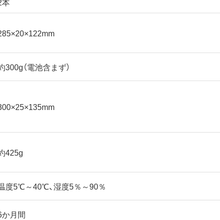
2本
285×20×122mm
約300g（電池含まず）
300×25×135mm
約425g
温度5℃～40℃、湿度5％～90％
6か月間