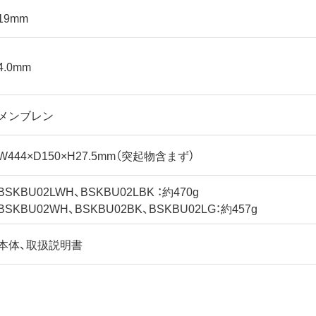
19mm
4.0mm
メンブレン
W444×D150×H27.5mm（突起物含まず）
BSKBU02LWH、BSKBU02LBK ：約470g
BSKBU02WH、BSKBU02BK、BSKBU02LG：約457g
本体、取扱説明書