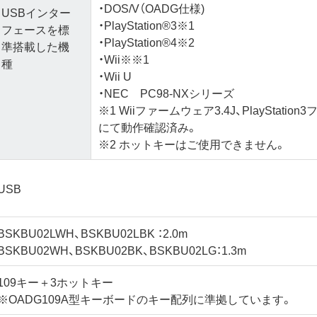
・DOS/V（OADG仕様)
USBインター
・PlayStation®3※1
フェースを標
・PlayStation®4※2
準搭載した機
・Wii※※1
種
・Wii U
・NEC PC98-NXシリーズ
※1 Wiiファームウェア3.4J、PlayStatio
にて動作確認済み。
※2 ホットキーはご使用できません。
USB
BSKBU02LWH、BSKBU02LBK ：2.0m
BSKBU02WH、BSKBU02BK、BSKBU02LG：1.3m
109キー＋3ホットキー
※OADG109A型キーボードのキー配列に準拠しています。