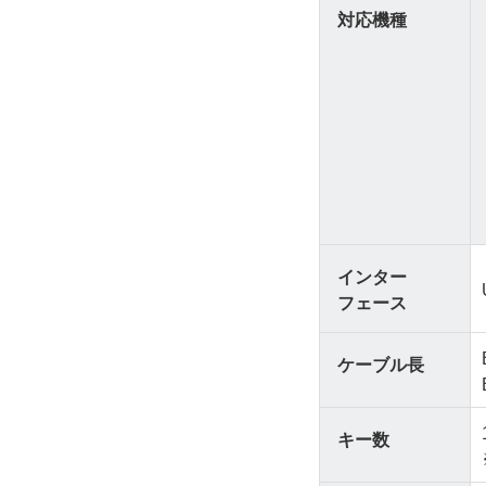
対応機種
インター
フェース
ケーブル長
キー数