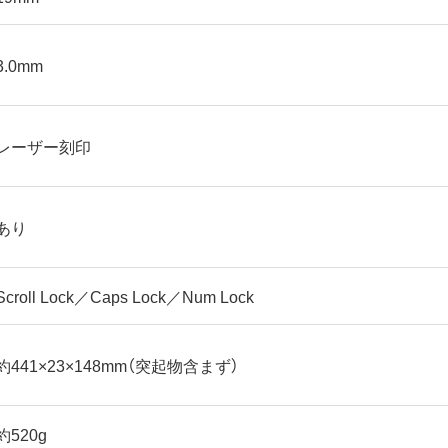
3.0mm
レーザー刻印
あり
Scroll Lock／Caps Lock／Num Lock
約441×23×148mm（突起物含まず）
約520g