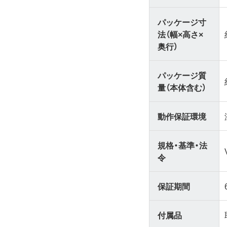
パッケージ寸
法（幅×高さ×
奥行）
パッケージ質
量（本体含む）
動作保証環境
規格・基準・法
令
保証期間
付属品