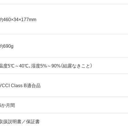
約460×34×177mm
約690g
温度5℃～40℃、湿度5%～90%（結露なきこと）
VCCI Class B適合品
6か月間
取扱説明書／保証書