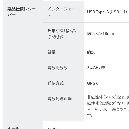
製品仕様レシー
インターフェー
USB Type-A（USB 1.1）
バー
ス
外形寸法（幅×高
約15×7×19mm
さ×奥行）
質量
約2g
電波周波数
2.4GHz帯
通信方式
GFSK
非磁性体（木の机など）
電波到達距離
磁性体（鉄鋼の机など）
※当社テスト値につき
す。
キー数
109キー