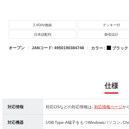
2.4GHz無線
テンキー付
日本語配列
静音設計
オープン
JANコード: 4950190384748
カラー :
ブラック
仕様
対応情報
対応OSなどの対応情報は、
対応情報ページ
か
対応機器
USB Type-A端子をもつWindowsパソコン、Chromebo