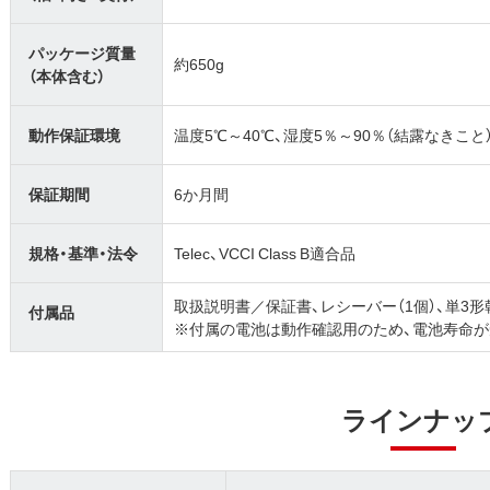
パッケージ質量
約650g
（本体含む）
動作保証環境
温度5℃～40℃、湿度5％～90％（結露なきこと
保証期間
6か月間
規格・基準・法令
Telec、VCCI Class B適合品
取扱説明書／保証書、レシーバー（1個）、単3形
付属品
※付属の電池は動作確認用のため、電池寿命が
ラインナッ