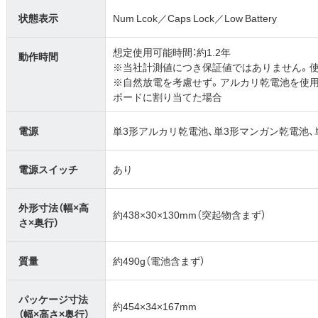
状態表示
Num Lcok／Caps Lock／Low Battery
想定使用可能時間：約1.2年
動作時間
※当社計測値につき保証値ではありません。使
※自然放電を考慮せず。アルカリ乾電池を使用
ポードに割り当てた場合
電源
単3形アルカリ乾電池、単3形マンガン乾電池
電源スイッチ
あり
外形寸法（幅×高
約438×30×130mm（突起物含まず）
さ×奥行）
質量
約490g（電池含まず）
パッケージ寸法
約454×34×167mm
（幅×高さ×奥行）