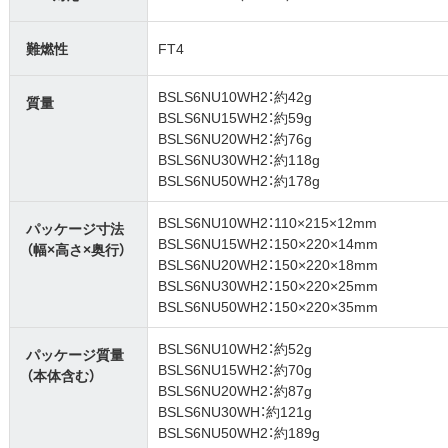
難燃性
FT4
BSLS6NU10WH2：約42g
質量
BSLS6NU15WH2：約59g
BSLS6NU20WH2：約76g
BSLS6NU30WH2：約118g
BSLS6NU50WH2：約178g
BSLS6NU10WH2：110×215×12mm
パッケージ寸法
BSLS6NU15WH2：150×220×14mm
（幅×高さ×奥行）
BSLS6NU20WH2：150×220×18mm
BSLS6NU30WH2：150×220×25mm
BSLS6NU50WH2：150×220×35mm
BSLS6NU10WH2：約52g
パッケージ質量
BSLS6NU15WH2：約70g
（本体含む）
BSLS6NU20WH2：約87g
BSLS6NU30WH：約121g
BSLS6NU50WH2：約189g