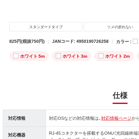
スタンダードタイプ
ツメの折れない
825円
(税抜750円)
JANコード: 4950190726258
カラー :
ホワイト 5m
ホワイト 3m
ホワイト 2m
仕様
対応情報
対応OSなどの対応情報は、
対応情報ページ
か
RJ-45コネクターを搭載するONU（光回線終端装
対応機器