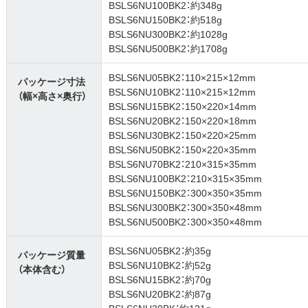
BSLS6NU100BK2：約348g
BSLS6NU150BK2：約518g
BSLS6NU300BK2：約1028g
BSLS6NU500BK2：約1708g
BSLS6NU05BK2：110×215×12mm
パッケージ寸法
BSLS6NU10BK2：110×215×12mm
（幅×高さ×奥行）
BSLS6NU15BK2：150×220×14mm
BSLS6NU20BK2：150×220×18mm
BSLS6NU30BK2：150×220×25mm
BSLS6NU50BK2：150×220×35mm
BSLS6NU70BK2：210×315×35mm
BSLS6NU100BK2：210×315×35mm
BSLS6NU150BK2：300×350×35mm
BSLS6NU300BK2：300×350×48mm
BSLS6NU500BK2：300×350×48mm
BSLS6NU05BK2：約35g
パッケージ質量
BSLS6NU10BK2：約52g
（本体含む）
BSLS6NU15BK2：約70g
BSLS6NU20BK2：約87g