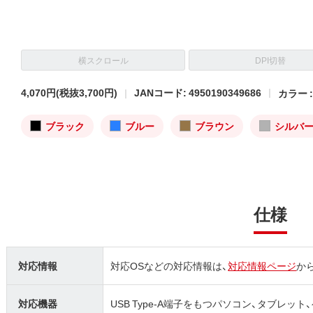
横スクロール
DPI切替
4,070円
(税抜3,700円)
JANコード: 4950190349686
カラー 
ブラック
ブルー
ブラウン
シルバ
仕様
対応情報
対応OSなどの対応情報は、
対応情報ページ
か
対応機器
USB Type-A端子をもつパソコン、タブレット