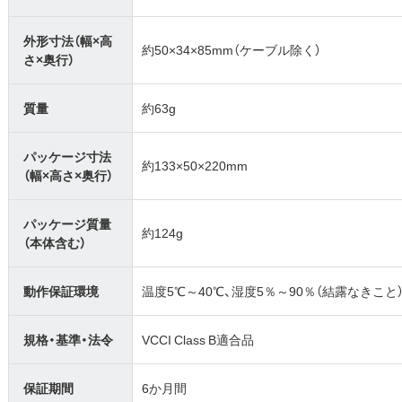
外形寸法（幅×高
約50×34×85mm（ケーブル除く）
さ×奥行）
質量
約63g
パッケージ寸法
約133×50×220mm
（幅×高さ×奥行）
パッケージ質量
約124g
（本体含む）
動作保証環境
温度5℃～40℃、湿度5％～90％（結露なきこと
規格・基準・法令
VCCI Class B適合品
保証期間
6か月間