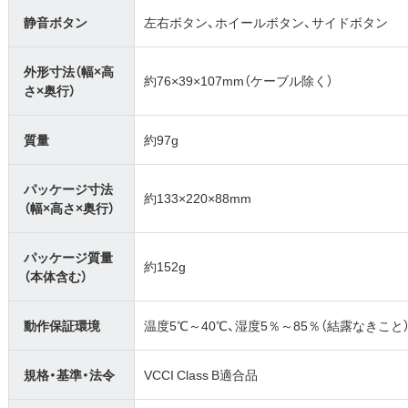
静音ボタン
左右ボタン、ホイールボタン、サイドボタン
外形寸法（幅×高
約76×39×107mm（ケーブル除く）
さ×奥行）
質量
約97g
パッケージ寸法
約133×220×88mm
（幅×高さ×奥行）
パッケージ質量
約152g
（本体含む）
動作保証環境
温度5℃～40℃、湿度5％～85％（結露なきこと
規格・基準・法令
VCCI Class B適合品