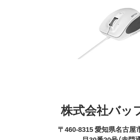
株式会社バッ
〒460-8315 愛知県名
目30番20号（赤門