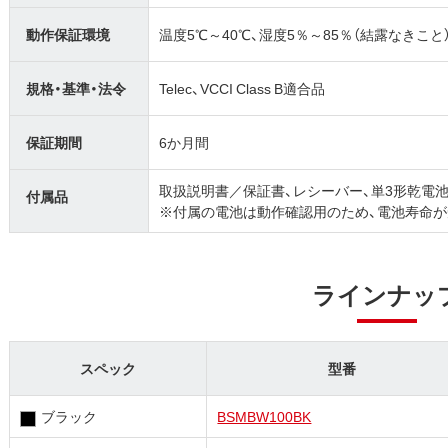
動作保証環境
温度5℃～40℃、湿度5％～85％（結露なきこと
規格・基準・法令
Telec、VCCI Class B適合品
保証期間
6か月間
取扱説明書／保証書、レシーバー、単3形乾電池
付属品
※付属の電池は動作確認用のため、電池寿命が
ラインナッ
スペック
型番
ブラック
BSMBW100BK