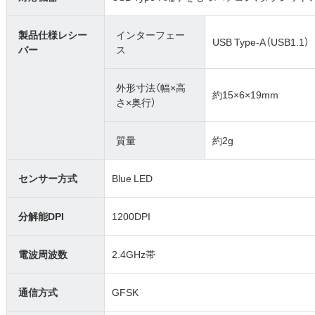
製品仕様レシー
インターフェー
USB Type-A（USB1.1）
バー
ス
外形寸法（幅×高
約15×6×19mm
さ×奥行）
質量
約2g
センサー方式
Blue LED
分解能DPI
1200DPI
電波周波数
2.4GHz帯
通信方式
GFSK