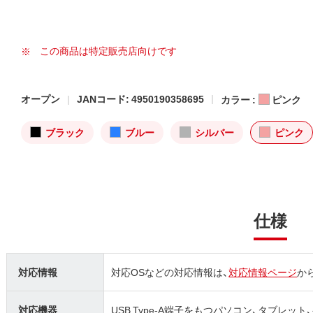
この商品は特定販売店向けです
オープン
JANコード: 4950190358695
カラー :
ピンク
ブラック
ブルー
シルバー
ピンク
仕様
対応情報
対応OSなどの対応情報は、
対応情報ページ
か
対応機器
USB Type-A端子をもつパソコン、タブレット