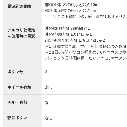
非磁性体（木の机など）：約10m
電波到達距離
磁性体（鉄製の机など）：約3m
※当社テスト値につき、保証値ではありません
連続動作時間：79時間 ※1
アルカリ乾電池
連続待機時間：1,014日 ※1
を使用時の目安
想定使用可能時間：175日 ※1、※2
※1 自然放電考慮せず。当社計算値につき保
※2 1日8時間パソコン操作の5％をマウスに
パソコンを長時間使用しないときは、マウスの
ボタン数
3
ホイール有無
あり
チルト有無
なし
静音ボタン
なし