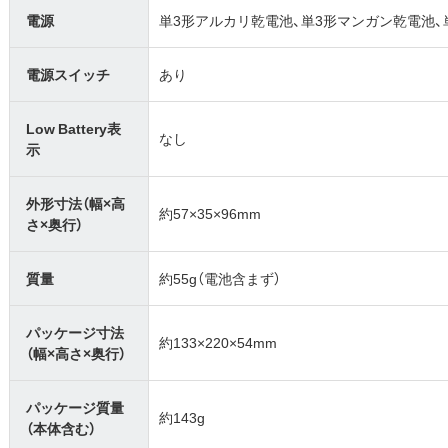
電源
単3形アルカリ乾電池、単3形マンガン乾電池
電源スイッチ
あり
Low Battery表
なし
示
外形寸法（幅×高
約57×35×96mm
さ×奥行）
質量
約55g（電池含まず）
パッケージ寸法
約133×220×54mm
（幅×高さ×奥行）
パッケージ質量
約143g
（本体含む）