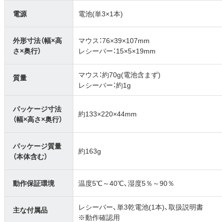
電源
電池(単3×1本)
外形寸法（幅×高
マウス：76×39×107mm
さ×奥行）
レシーバー：15×5×19mm
マウス：約70g(電池含まず)
質量
レシーバー：約1g
パッケージ寸法
約133×220×44mm
（幅×高さ×奥行）
パッケージ質量
約163g
（本体含む）
動作保証環境
温度5℃～40℃、湿度5％～90％
レシーバー、単3乾電池(1本)、取扱説明書
主な付属品
※動作確認用