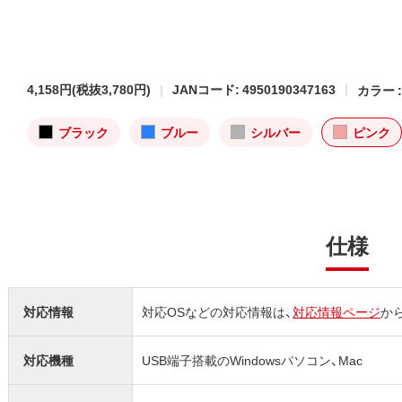
4,158円
(税抜3,780円)
JANコード: 4950190347163
カラー 
ブラック
ブルー
シルバー
ピンク
仕様
対応情報
対応OSなどの対応情報は、
対応情報ページ
か
対応機種
USB端子搭載のWindowsパソコン、Mac