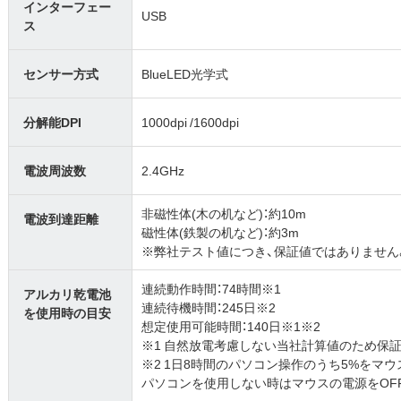
インターフェー
USB
ス
センサー方式
BlueLED光学式
分解能DPI
1000dpi /1600dpi
電波周波数
2.4GHz
非磁性体(木の机など)：約10m
電波到達距離
磁性体(鉄製の机など)：約3m
※弊社テスト値につき、保証値ではありません
連続動作時間：74時間※1
アルカリ乾電池
連続待機時間：245日※2
を使用時の目安
想定使用可能時間：140日※1※2
※1 自然放電考慮しない当社計算値のため保
※2 1日8時間のパソコン操作のうち5%をマ
パソコンを使用しない時はマウスの電源をOF