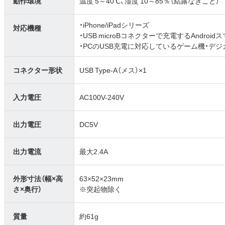
動作環境
温度 5～40℃、湿度 10～85％（結露なきこと）
・iPhone/iPadシリーズ
対応機種
・USB microBコネクターで充電するAndro
・PCのUSB充電に対応しているゲーム機・デ
コネクター形状
USB Type-A（メス）×1
入力電圧
AC100V-240V
出力電圧
DC5V
出力電流
最大2.4A
外形寸法（幅×高
63×52×23mm
さ×奥行）
※突起物除く
質量
約61g