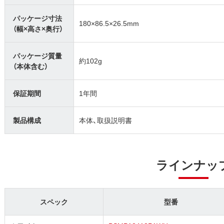
パッケージ寸法
180×86.5×26.5mm
（幅×高さ×奥行）
パッケージ質量
約102g
（本体含む）
保証期間
1年間
製品構成
本体、取扱説明書
ラインナッ
スペック
型番