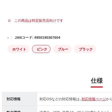
この商品は特定販売店向けです
-
JANコード: 4950190367604
ホワイト
ピンク
ブルー
ブラック
仕様
対応情報
対応OSなどの対応情報は、
対応情報ページ
か