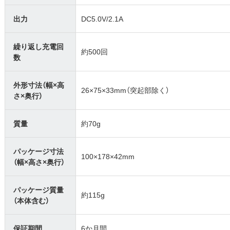
出力
DC5.0V/2.1A
繰り返し充電回
約500回
数
外形寸法（幅×高
26×75×33mm（突起部除く）
さ×奥行）
質量
約70g
パッケージ寸法
100×178×42mm
（幅×高さ×奥行）
パッケージ質量
約115g
（本体含む）
保証期間
6か月間