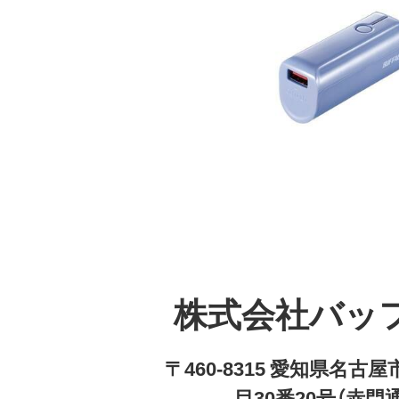
株式会社バッ
〒460-8315 愛知県名
目30番20号（赤門