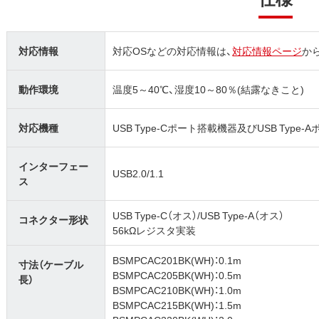
対応情報
対応OSなどの対応情報は、
対応情報ページ
か
動作環境
温度5～40℃、湿度10～80％(結露なきこと)
対応機種
USB Type-Cポート搭載機器及びUSB Type
インターフェー
USB2.0/1.1
ス
USB Type-C（オス）/USB Type-A（オス）
コネクター形状
56kΩレジスタ実装
BSMPCAC201BK(WH)：0.1m
寸法（ケーブル
BSMPCAC205BK(WH)：0.5m
長）
BSMPCAC210BK(WH)：1.0m
BSMPCAC215BK(WH)：1.5m