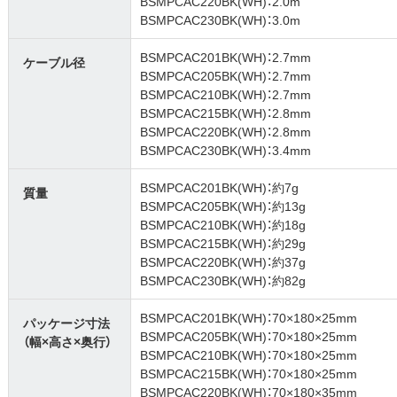
BSMPCAC220BK(WH)：2.0m
BSMPCAC230BK(WH)：3.0m
BSMPCAC201BK(WH)：2.7mm
ケーブル径
BSMPCAC205BK(WH)：2.7mm
BSMPCAC210BK(WH)：2.7mm
BSMPCAC215BK(WH)：2.8mm
BSMPCAC220BK(WH)：2.8mm
BSMPCAC230BK(WH)：3.4mm
BSMPCAC201BK(WH)：約7g
質量
BSMPCAC205BK(WH)：約13g
BSMPCAC210BK(WH)：約18g
BSMPCAC215BK(WH)：約29g
BSMPCAC220BK(WH)：約37g
BSMPCAC230BK(WH)：約82g
BSMPCAC201BK(WH)：70×180×25mm
パッケージ寸法
BSMPCAC205BK(WH)：70×180×25mm
（幅×高さ×奥行）
BSMPCAC210BK(WH)：70×180×25mm
BSMPCAC215BK(WH)：70×180×25mm
BSMPCAC220BK(WH)：70×180×35mm