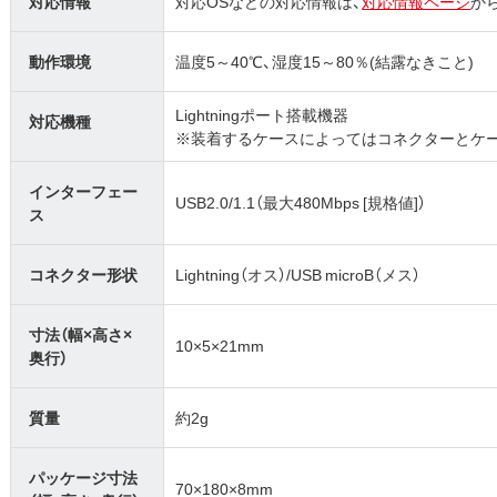
対応情報
対応OSなどの対応情報は、
対応情報ページ
か
動作環境
温度5～40℃、湿度15～80％(結露なきこと)
Lightningポート搭載機器
対応機種
※装着するケースによってはコネクターとケ
インターフェー
USB2.0/1.1（最大480Mbps [規格値]）
ス
コネクター形状
Lightning（オス）/USB microB（メス）
寸法（幅×高さ×
10×5×21mm
奥行）
質量
約2g
パッケージ寸法
70×180×8mm