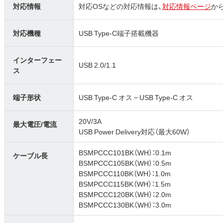
対応情報
対応OSなどの対応情報は、
対応情報ページ
か
対応機種
USB Type-C端子搭載機器
インターフェー
USB 2.0/1.1
ス
端子形状
USB Type-C オス − USB Type-C オス
20V/3A
最大電圧/電流
USB Power Delivery対応（最大60W）
BSMPCCC101BK（WH）：0.1m
ケーブル長
BSMPCCC105BK（WH）：0.5m
BSMPCCC110BK（WH）：1.0m
BSMPCCC115BK（WH）：1.5m
BSMPCCC120BK（WH）：2.0m
BSMPCCC130BK（WH）：3.0m