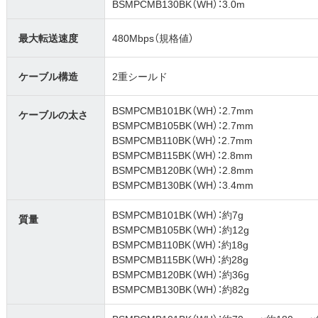
BSMPCMB130BK（WH）：3.0m
最大転送速度
480Mbps（規格値）
ケーブル構造
2重シールド
BSMPCMB101BK（WH）：2.7mm
ケーブルの太さ
BSMPCMB105BK（WH）：2.7mm
BSMPCMB110BK（WH）：2.7mm
BSMPCMB115BK（WH）：2.8mm
BSMPCMB120BK（WH）：2.8mm
BSMPCMB130BK（WH）：3.4mm
BSMPCMB101BK（WH）：約7g
質量
BSMPCMB105BK（WH）：約12g
BSMPCMB110BK（WH）：約18g
BSMPCMB115BK（WH）：約28g
BSMPCMB120BK（WH）：約36g
BSMPCMB130BK（WH）：約82g