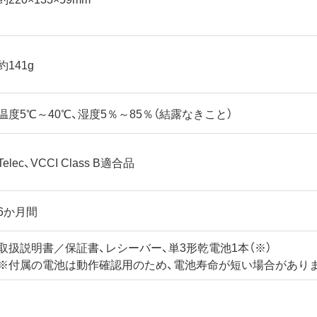
約141g
温度5℃～40℃、湿度5％～85％（結露なきこと）
Telec、VCCI Class B適合品
6か月間
取扱説明書／保証書、レシーバー、単3形乾電池1本（※）
※付属の電池は動作確認用のため、電池寿命が短い場合があり