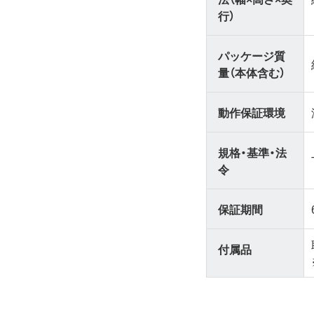
行）
パッケージ質
量（本体含む）
動作保証環境
規格・基準・法
令
保証期間
付属品