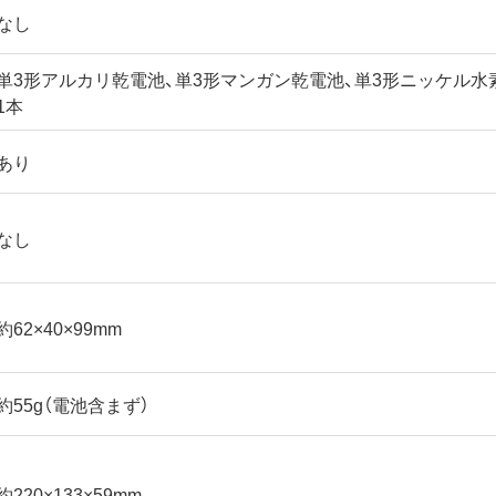
なし
単3形アルカリ乾電池、単3形マンガン乾電池、単3形ニッケル
1本
あり
なし
約62×40×99mm
約55g（電池含まず）
約220×133×59mm