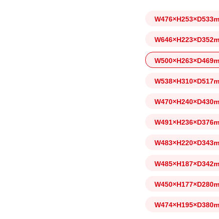
W476×H253×D533
W646×H223×D352
W500×H263×D469
W538×H310×D517
W470×H240×D430
W491×H236×D376
W483×H220×D343
W485×H187×D342
W450×H177×D280
W474×H195×D380