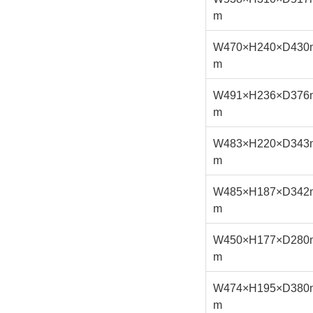
m
W470×H240×D430
m
W491×H236×D376
m
W483×H220×D343
m
W485×H187×D342
m
W450×H177×D280
m
W474×H195×D380
m