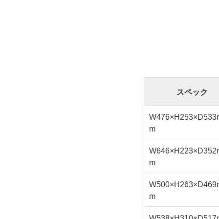
スペック
W476×H253×D533
m
W646×H223×D352
m
W500×H263×D469
m
W538×H310×D517