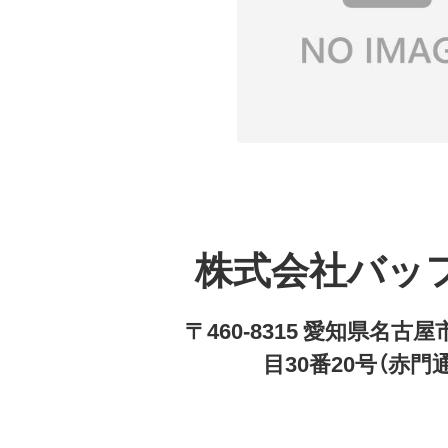
株式会社バッ
〒460-8315 愛知県名
目30番20号（赤門