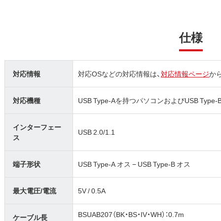
仕様
対応情報
対応OSなどの対応情報は、
対応情報ページ
か
対応機種
USB Type-Aを持つパソコンおよびUSB T
インターフェー
USB 2.0/1.1
ス
端子形状
USB Type-A オス − USB Type-B オス
最大電圧/電流
5V / 0.5A
BSUAB207（BK・BS・IV・WH）：0.7m
ケーブル長