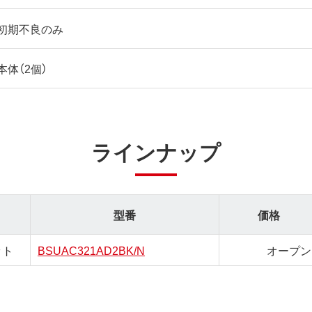
初期不良のみ
本体（2個）
ラインナップ
型番
価格
ット
BSUAC321AD2BK/N
オープン