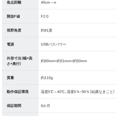
焦点距離
40cm～∞
開放F値
F2.0
視野角度
約81度
電源
USBバスパワー
外形寸法（幅×高
約80mm×約51mm×約50mm
さ×奥行）
質量
約110g
動作保証環境
温度5℃～40℃、湿度5％~90％（結露なきこと）
保証期間
6か月