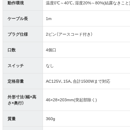
動作環境
温度0℃～40℃、湿度20%～80%(結露なきこと
ケーブル長
1m
プラグ仕様
2ピン（アースコード付き）
口数
4個口
スイッチ
なし
定格容量
AC125V、15A、合計1500Wまで対応
外形寸法（幅×高
46×28×203mm(突起部除く)
さ×奥行）
質量
360g