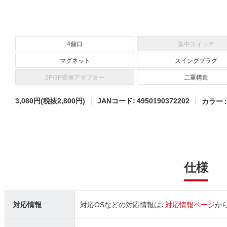
4個口
集中スイッチ
マグネット
スイングプラグ
2P/3P変換アダプター
二重構造
3,080円
(税抜2,800円)
JANコード: 4950190372202
カラー 
仕様
対応情報
対応OSなどの対応情報は、
対応情報ページ
か