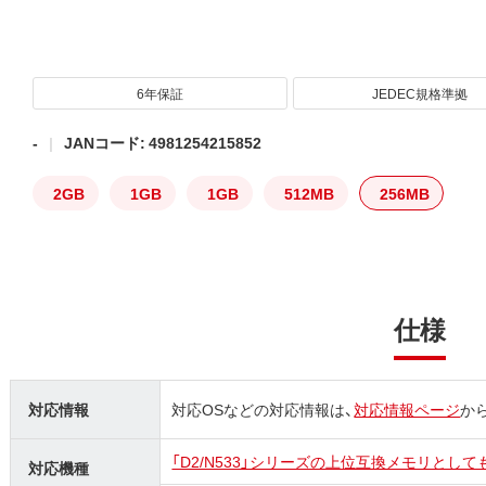
6年保証
JEDEC規格準拠
-
JANコード: 4981254215852
2GB
1GB
1GB
512MB
256MB
仕様
対応情報
対応OSなどの対応情報は、
対応情報ページ
か
「D2/N533」シリーズの上位互換メモリとし
対応機種