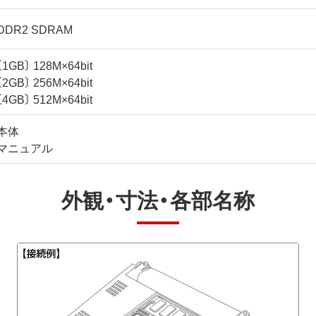
DDR2 SDRAM
〔1GB〕 128M×64bit
〔2GB〕 256M×64bit
〔4GB〕 512M×64bit
本体
マニュアル
外観・寸法・各部名称