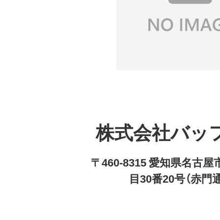
株式会社バッ
〒460-8315 愛知県名
目30番20号（赤門