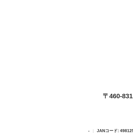
〒460-
-
JANコード: 498125