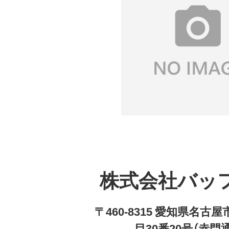
株式会社バッ
〒460-8315 愛知県名
目30番20号（赤門