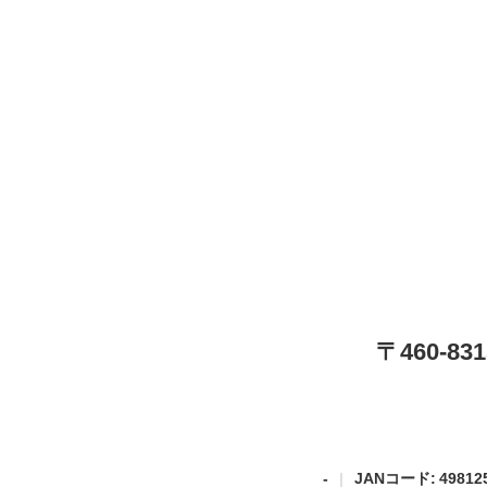
〒460-
-
JANコード: 498125