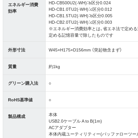
HD-CB500U2(-WH)：b区分0.024
エネルギー消費
HD-CB1.0TU2(-WH)：c区分0.012
効率
HD-CB1.5TU2(-WH)：b区分0.005
HD-CB2.0TU2(-WH)：c区分0.003
※エネルギー消費効率とは、省エネ法で定め
定める記憶容量で除したものです
外形寸法
W45×H175×D156mm （突起物含まず）
質量
約1kg
グリーン購入法
○
RoHS基準値
○
本体
製品構成
USB2.0ケーブル A to B(1m)
ACアダプター
本体内蔵ユーティリティー(バッファローツー