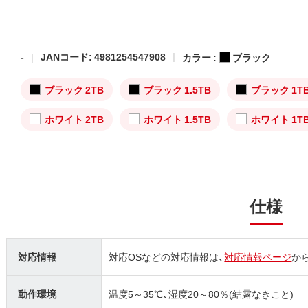
-
JANコード: 4981254547908
カラー :
ブラック
ブラック 2TB
ブラック 1.5TB
ブラック 1T
ホワイト 2TB
ホワイト 1.5TB
ホワイト 1T
仕様
対応情報
対応OSなどの対応情報は、
対応情報ページ
か
動作環境
温度5～35℃、湿度20～80％(結露なきこと)