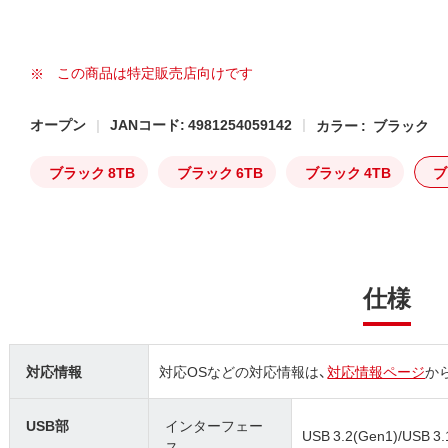
この商品は特定販売店向けです
オープン
JANコード: 4981254059142
カラー :
ブラック
ブラック 8TB
ブラック 6TB
ブラック 4TB
ブ
仕様
対応情報
対応OSなどの対応情報は、
対応情報ページ
か
USB部
インターフェー
USB 3.2(Gen1)/USB 3.
ス