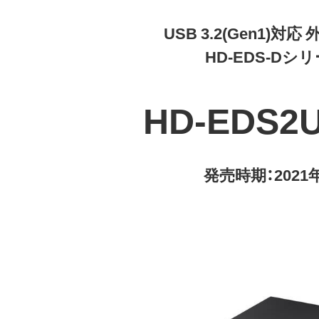
USB 3.2(Gen1)対応
HD-EDS-Dシ
HD-EDS2
発売時期：2021