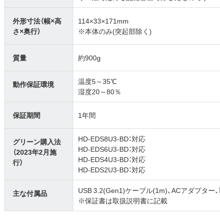
外形寸法（幅×高
114×33×171mm
さ×奥行）
※本体のみ(突起部除く)
質量
約900g
温度5～35℃
動作保証環境
湿度20～80％
保証期間
1年間
HD-EDS8U3-BD：対応
グリーン購入法
HD-EDS6U3-BD：対応
（2023年2月施
HD-EDS4U3-BD：対応
行）
HD-EDS2U3-BD：対応
USB 3.2(Gen1)ケーブル(1m)、ACアダプ
主な付属品
※保証書は取扱説明書に記載