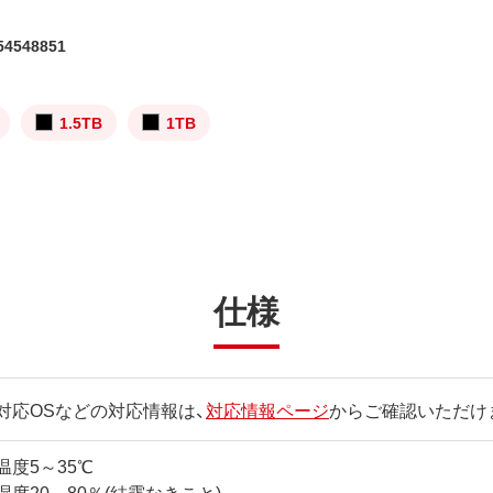
4548851
1.5TB
1TB
仕様
対応OSなどの対応情報は、
対応情報ページ
からご確認いただけ
温度5～35℃
湿度20～80％(結露なきこと)