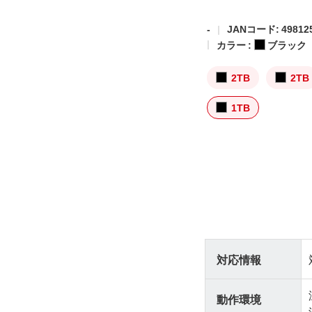
-
JANコード: 498125
カラー :
ブラック
2TB
2TB
1TB
対応情報
動作環境