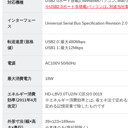
USB2.0ポート搭載のWindowsパソコン、Mac
対応機種
※USB2.0ポート非搭載パソコンは、別途当
インターフェー
Universal Serial Bus Specification Revision 2.0
ス
転送速度（規格
USB2.0：最大480Mbps
値）
USB1.1：最大12Mbps
電源
AC100V 50/60Hz
最大消費電力
18W
エネルギー消費
HD-LBV3.0TU2/N：C区分0.0019
効率（2011年4月
※エネルギー消費効率とは、省エネ法で定め
改定）
定める記憶容量で除したものです
外形寸法（幅×高
39×123×189mm
さ×奥行）
※本体のみ(突起部除く)