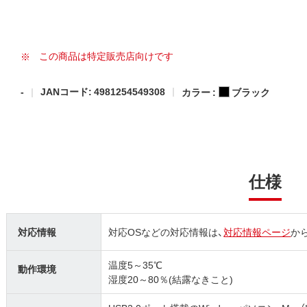
この商品は特定販売店向けです
-
JANコード: 4981254549308
カラー :
ブラック
仕様
対応情報
対応OSなどの対応情報は、
対応情報ページ
か
温度5～35℃
動作環境
湿度20～80％(結露なきこと)