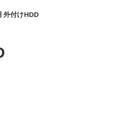
用 外付けHDD
D