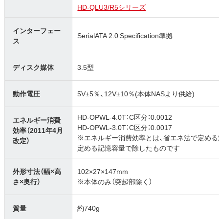
HD‐QLU3/R5シリーズ
インターフェー
SerialATA 2.0 Specification準拠
ス
ディスク媒体
3.5型
動作電圧
5V±5％、12V±10％(本体NASより供給)
HD-OPWL-4.0T：C区分：0.0012
エネルギー消費
HD-OPWL-3.0T：C区分：0.0017
効率（2011年4月
※エネルギー消費効率とは、省エネ法で定め
改定）
定める記憶容量で除したものです
外形寸法（幅×高
102×27×147mm
さ×奥行）
※本体のみ（突起部除く）
質量
約740g