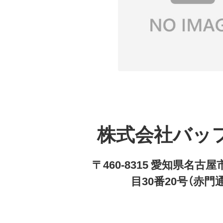
株式会社バッ
〒460-8315 愛知県名
目30番20号（赤門