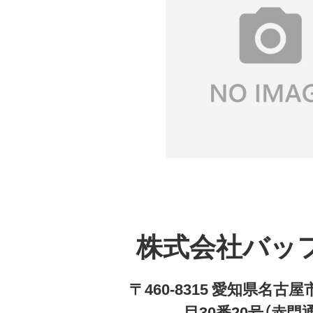
株式会社バッ
〒460-8315 愛知県名
目30番20号（赤門