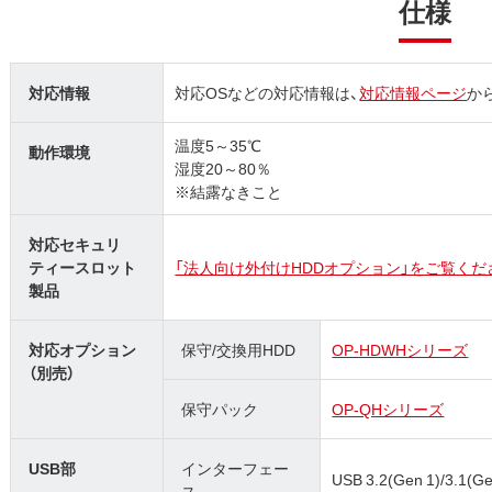
仕様
対応情報
対応OSなどの対応情報は、
対応情報ページ
か
温度5～35℃
動作環境
湿度20～80％
※結露なきこと
対応セキュリ
ティースロット
「法人向け外付けHDDオプション」をご覧くだ
製品
対応オプション
保守/交換用HDD
OP-HDWHシリーズ
（別売）
保守パック
OP-QHシリーズ
USB部
インターフェー
USB 3.2(Gen 1)/3.1(Ge
ス