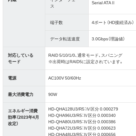
Serial ATAⅡ
ス
端子数
4ポート（HD接続済み）
データ転送速度
3.0Gbps（理論値）
対応している
RAID 5/10/1/0、通常モード、スパニング
モード
※出荷時はRAID5に設定されています。
電源
AC100V 50/60Hz
最大消費電力
90W
HD-QHA128U3/R5：Ⅳ区分 0.000279
エネルギー消費
HD-QHA96U3/R5：Ⅳ区分 0.000340
効率（2023年4月
HD-QHA80U3/R5：Ⅳ区分 0.000386
改定）
HD-QHA72U3/R5：Ⅳ区分 0.000623
HD-QHA48U3/R5：Ⅳ区分 0.000656