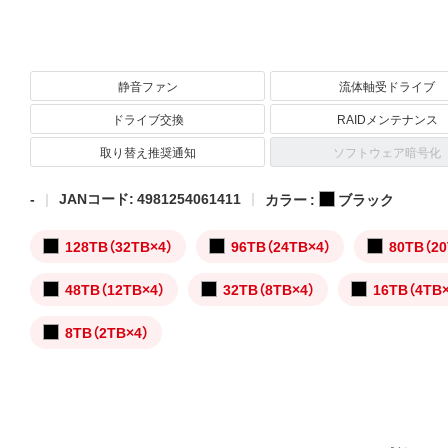
静音ファン
流体軸受ドライブ
ドライブ交換
RAIDメンテナンス
取り替え推奨通知
ソフトウェア暗号化
-
JANコード: 4981254061411
カラー :
ブラック
128TB（32TB×4）
96TB（24TB×4）
80TB（20
48TB（12TB×4）
32TB（8TB×4）
16TB（4TB
8TB（2TB×4）