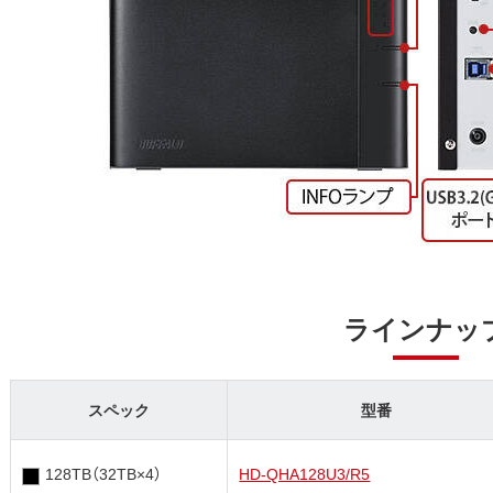
ラインナッ
スペック
型番
128TB（32TB×4）
HD-QHA128U3/R5