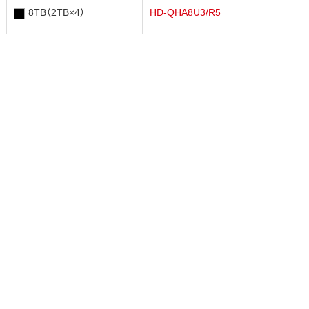
8TB（2TB×4）
HD-QHA8U3/R5