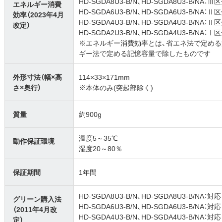
HD-SGDA8U3-B/N、HD-SGDA8U3-B/NA：Ⅲ区分
エネルギー消費
HD-SGDA6U3-B/N、HD-SGDA6U3-B/NA：Ⅱ区分
効率（2023年4月
HD-SGDA4U3-B/N、HD-SGDA4U3-B/NA：Ⅱ区分
改定）
HD-SGDA2U3-B/N、HD-SGDA4U3-B/NA：Ⅰ区分
※エネルギー消費効率とは、省エネ法で定め
ギー法で定める記憶容量で除したものです
外形寸法（幅×高
114×33×171mm
さ×奥行）
※本体のみ(突起部除く)
質量
約900g
温度5～35℃
動作保証環境
湿度20～80％
保証期間
1年間
HD-SGDA8U3-B/N、HD-SGDA8U3-B/NA：対応
グリーン購入法
HD-SGDA6U3-B/N、HD-SGDA6U3-B/NA：対応
（2011年4月改
HD-SGDA4U3-B/N、HD-SGDA4U3-B/NA：対応
定）