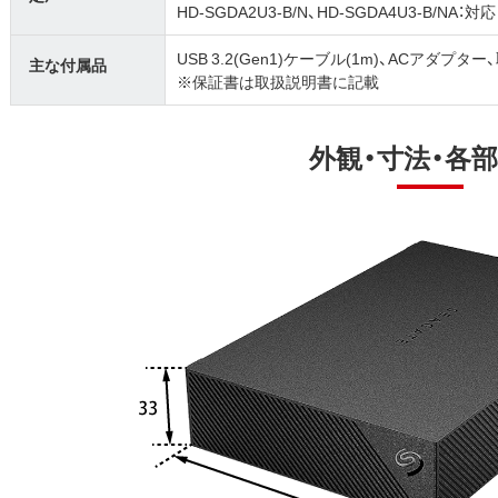
HD-SGDA2U3-B/N、HD-SGDA4U3-B/NA：対応
USB 3.2(Gen1)ケーブル(1m)、ACアダプ
主な付属品
※保証書は取扱説明書に記載
外観・寸法・各