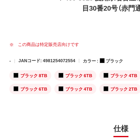
目30番20号（赤門
この商品は特定販売店向けです
-
JANコード: 4981254072554
カラー :
ブラック
ブラック 8TB
ブラック 6TB
ブラック 4TB
ブラック 6TB
ブラック 4TB
ブラック 2TB
仕様