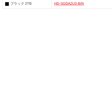
ブラック 2TB
HD-SGDA2U3-B/N