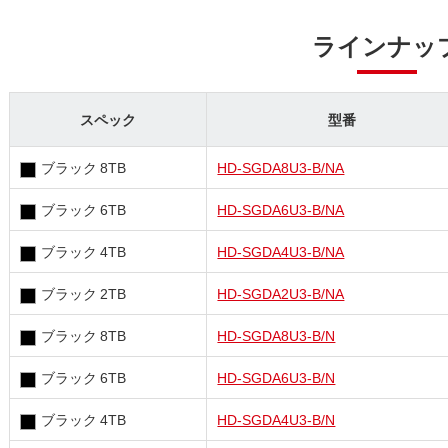
ラインナッ
スペック
型番
ブラック 8TB
HD-SGDA8U3-B/NA
ブラック 6TB
HD-SGDA6U3-B/NA
ブラック 4TB
HD-SGDA4U3-B/NA
ブラック 2TB
HD-SGDA2U3-B/NA
ブラック 8TB
HD-SGDA8U3-B/N
ブラック 6TB
HD-SGDA6U3-B/N
ブラック 4TB
HD-SGDA4U3-B/N