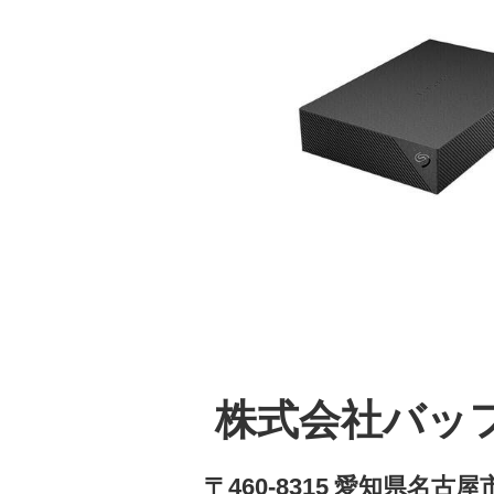
株式会社バッ
〒460-8315 愛知県名