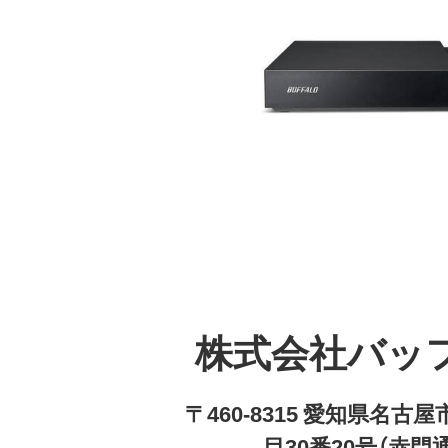
株式会社バッ
〒460-8315 愛知県名
目30番20号（赤門