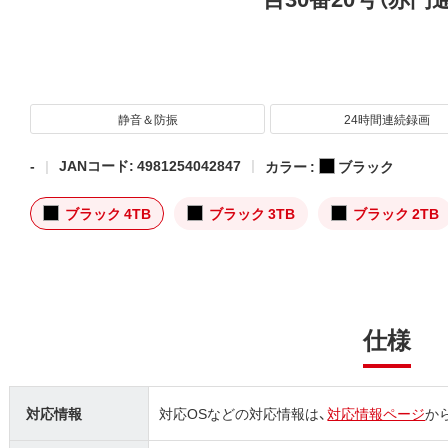
静音＆防振
24時間連続録画
-
JANコード: 4981254042847
カラー :
ブラック
ブラック 4TB
ブラック 3TB
ブラック 2TB
仕様
対応情報
対応OSなどの対応情報は、
対応情報ページ
か