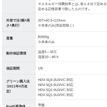
※エネルギー消費効率とは、省エネ法で定め
定める記憶容量で除したものです。
外形寸法（幅×高
207×40.5×123mm
さ×奥行）
※本体のみ(突起部除く)
約900g
質量
※本体のみ
温度5～35℃
動作保証環境
湿度20～80％
保証期間
1年
HDV-SQ4.0U3/VC：対応
グリーン購入法
HDV-SQ3.0U3/VC：対応
（2011年4月改
HDV-SQ2.0U3/VC：対応
定）
HDV-SQ1.0U3/VC：対応
準拠
RoHS基準値