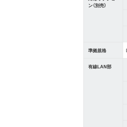
ン（別売）
準拠規格
有線LAN部