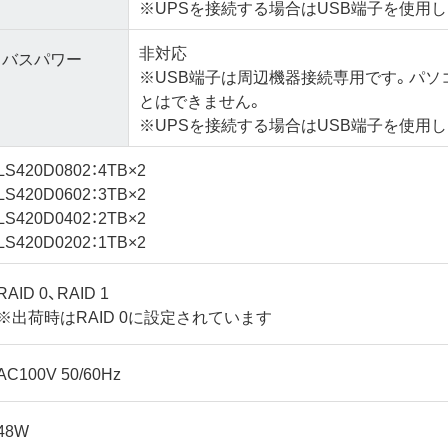
※UPSを接続する場合はUSB端子を使用し
非対応
バスパワー
※USB端子は周辺機器接続専用です。パソ
とはできません。
※UPSを接続する場合はUSB端子を使用し
LS420D0802：4TB×2
LS420D0602：3TB×2
LS420D0402：2TB×2
LS420D0202：1TB×2
RAID 0、RAID 1
※出荷時はRAID 0に設定されています
AC100V 50/60Hz
48W