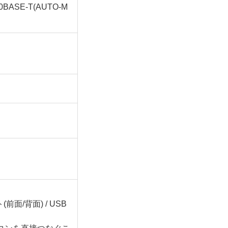
10BASE-T(AUTO-M
ート(前面/背面) / USB
コンを直接つなぐこ