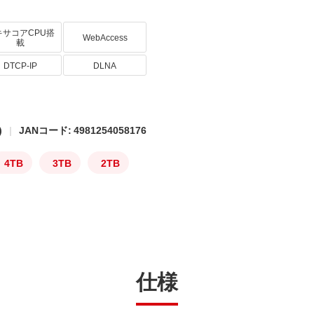
キサコアCPU搭
WebAccess
載
DTCP-IP
DLNA
)
JANコード: 4981254058176
4TB
3TB
2TB
仕様