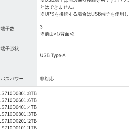
とはできません。
※UPSを接続する場合はUSB端子を使用し
3
端子数
※前面×1/背面×2
端子形状
USB Type-A
バスパワー
非対応
LS710D0801：8TB
LS710D0601：6TB
LS710D0401：4TB
LS710D0301：3TB
LS710D0201：2TB
LS710D0101：1TB