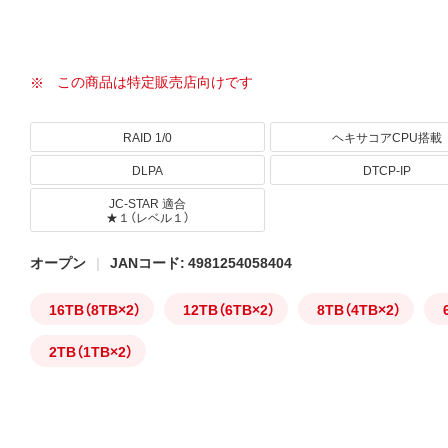
この商品は特定販売店向けです
RAID 1/0
ヘキサコアCPU搭載
DLPA
DTCP-IP
JC-STAR 適合
★１（レベル１）
オープン
JANコード: 4981254058404
16TB（8TB×2）
12TB（6TB×2）
8TB（4TB×2）
2TB（1TB×2）