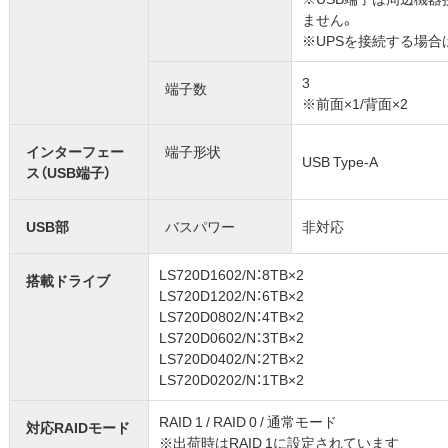
ません。
※UPSを接続する場合
3
端子数
※前面×1/背面×2
インターフェー
端子形状
USB Type-A
ス（USB端子）
USB部
バスパワー
非対応
LS720D1602/N：8TB×2
搭載ドライブ
LS720D1202/N：6TB×2
LS720D0802/N：4TB×2
LS720D0602/N：3TB×2
LS720D0402/N：2TB×2
LS720D0202/N：1TB×2
RAID 1 / RAID 0 / 通常モード
対応RAIDモード
※出荷時はRAID 1に設定されています