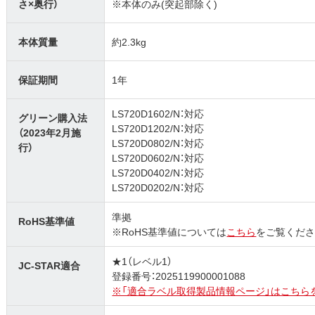
さ×奥行）
※本体のみ(突起部除く)
本体質量
約2.3kg
保証期間
1年
LS720D1602/N：対応
グリーン購入法
LS720D1202/N：対応
（2023年2月施
LS720D0802/N：対応
行）
LS720D0602/N：対応
LS720D0402/N：対応
LS720D0202/N：対応
準拠
RoHS基準値
※RoHS基準値については
こちら
をご覧くださ
★1（レベル1）
JC-STAR適合
登録番号：2025119900001088
※「適合ラベル取得製品情報ページ」はこちら