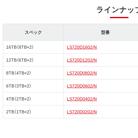
ラインナッ
スペック
型番
16TB（8TB×2）
LS720D1602/N
12TB（6TB×2）
LS720D1202/N
8TB（4TB×2）
LS720D0802/N
6TB（3TB×2）
LS720D0602/N
4TB（2TB×2）
LS720D0402/N
2TB（1TB×2）
LS720D0202/N