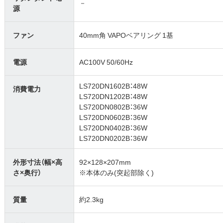
－
源
ファン
40mm角 VAPOベアリング 1基
電源
AC100V 50/60Hz
LS720DN1602B：48W
消費電力
LS720DN1202B：48W
LS720DN0802B：36W
LS720DN0602B：36W
LS720DN0402B：36W
LS720DN0202B：36W
外形寸法（幅×高
92×128×207mm
さ×奥行）
※本体のみ(突起部除く)
質量
約2.3kg