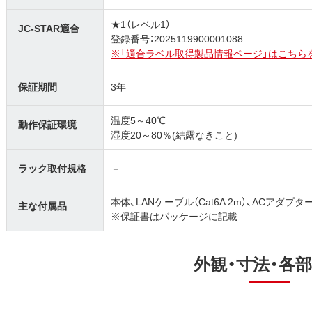
★1（レベル1）
JC-STAR適合
登録番号：2025119900001088
※「適合ラベル取得製品情報ページ」はこちら
保証期間
3年
温度5～40℃
動作保証環境
湿度20～80％(結露なきこと)
ラック取付規格
－
本体、LANケーブル（Cat6A 2m）、ACアダプ
主な付属品
※保証書はパッケージに記載
外観・寸法・各