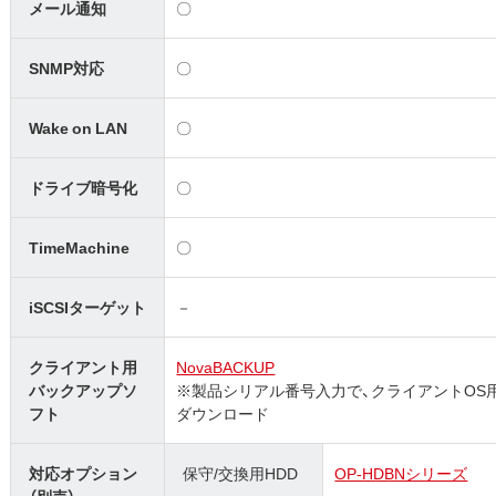
メール通知
〇
SNMP対応
〇
Wake on LAN
〇
ドライブ暗号化
〇
TimeMachine
〇
iSCSIターゲット
－
クライアント用
NovaBACKUP
バックアップソ
※製品シリアル番号入力で、クライアントOS用
フト
ダウンロード
対応オプション
保守/交換用HDD
OP-HDBNシリーズ