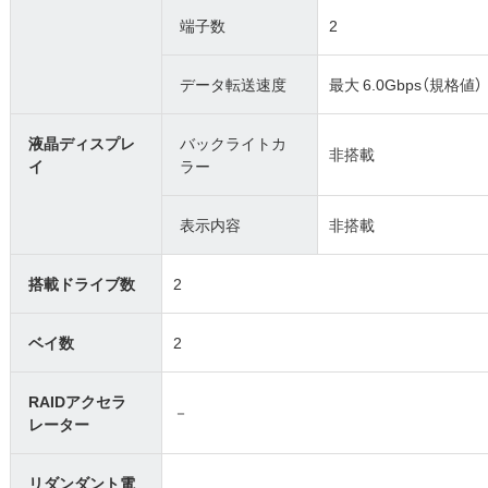
端子数
2
データ転送速度
最大 6.0Gbps（規格値）
液晶ディスプレ
バックライトカ
非搭載
イ
ラー
表示内容
非搭載
搭載ドライブ数
2
ベイ数
2
RAIDアクセラ
－
レーター
リダンダント電