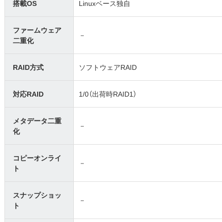
搭載OS
Linuxベース独自
ファームウェア
－
二重化
RAID方式
ソフトウェアRAID
対応RAID
1/0（出荷時RAID1）
メタデータ二重
－
化
コピーオンライ
－
ト
スナップショッ
－
ト