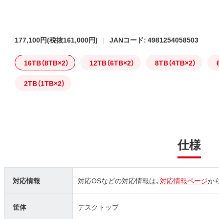
177,100円
(税抜161,000円)
JANコード: 4981254058503
16TB（8TB×2）
12TB（6TB×2）
8TB（4TB×2）
2TB（1TB×2）
仕様
対応情報
対応OSなどの対応情報は、
対応情報ページ
か
筐体
デスクトップ