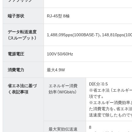
端子形状
RJ-45型 8極
データ転送速度
1,488,095pps(1000BASE-T)、148,810pps(10
（スループット）
電源電圧
100V 50/60Hz
消費電力
最大4.9W
D区分：0.5
省エネ法に基づ
エネルギー消費
※省エネ法 （エネルギ
く表記事項
効率（W/Gbit/s）
項です。
※エネルギー消費効率
た消費電力を、省エネ
送速度で除したもので
8
最大実効伝送速