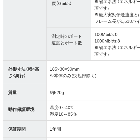
※省エネ法 （エネルギ
度（Gbit/s）
項です。
※最大実効伝送速度と
フレーム長が1,518
100Mbit/s:0
測定時のポート
1000Mbit/s:8
速度とポート数
※省エネ法 （エネルギ
項です。
外形寸法（幅×高
185×30×99mm
さ×奥行）
※本体のみ(突起部除く)
質量
約520g
温度0～40℃
動作保証環境
湿度10～85％
保証期間
1年間