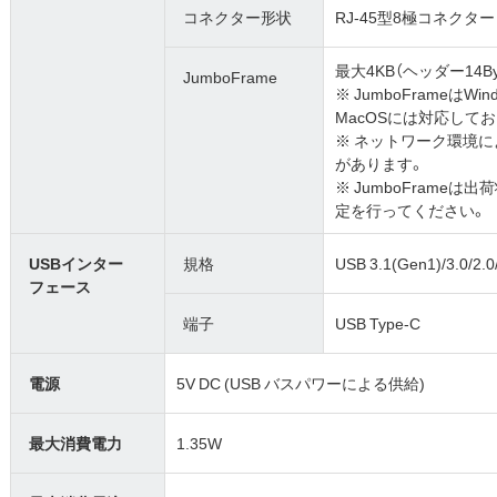
コネクター形状
RJ-45型8極コネクター
最大4KB（ヘッダー14Byt
JumboFrame
※ JumboFrameはWi
MacOSには対応して
※ ネットワーク環境によ
があります。
※ JumboFram
定を行ってください。
USBインター
規格
USB 3.1(Gen1)/3.0/2.0
フェース
端子
USB Type-C
電源
5V DC (USB バスパワーによる供給)
最大消費電力
1.35W