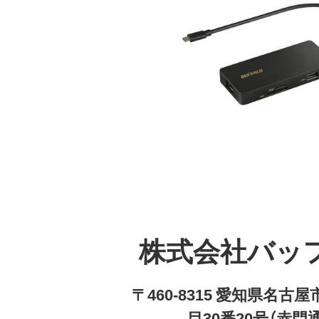
株式会社バッ
〒460-8315 愛知県名
目30番20号（赤門