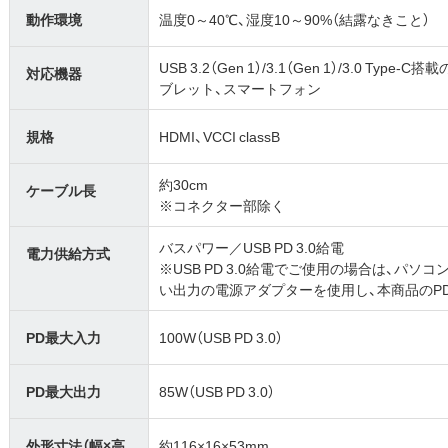
動作環境
温度0～40℃、湿度10～90%（結露なきこと）
USB 3.2（Gen 1）/3.1（Gen 1）/3.0 Typ
対応機器
ブレット、スマートフォン
規格
HDMI、VCCI classB
約30cm
ケーブル長
※コネクター部除く
バスパワー／USB PD 3.0給電
電力供給方式
※USB PD 3.0給電でご使用の場合は、パ
い出力の電源アダプターを使用し、本商品のPD入
PD最大入力
100W（USB PD 3.0）
PD最大出力
85W（USB PD 3.0）
外形寸法（幅×高
約116×16×53mm