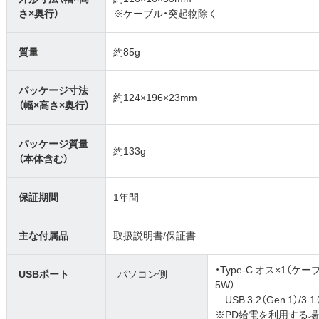
さ×奥行）
※ケーブル・突起物除く
質量
約85g
パッケージ寸法
約124×196×23mm
（幅×高さ×奥行）
パッケージ質量
約133g
（本体含む）
保証期間
1年間
主な付属品
取扱説明書/保証書
・Type-C オス×1（
USBポート
パソコン側
5W）
USB 3.2（Gen 1）/3.1（G
※PD給電を利用する場合