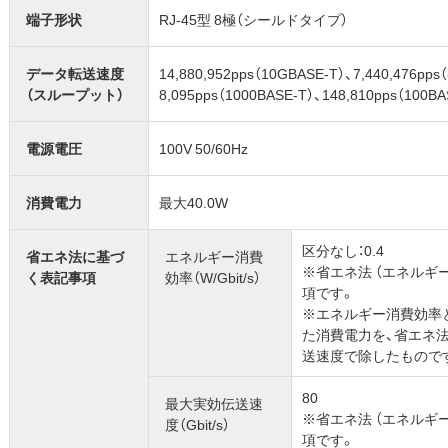
端子形状
RJ-45型 8極（シールドタイプ）
データ転送速度
14,880,952pps（10GBASE-T）、7,440,476pps
（スループット）
8,095pps（1000BASE-T）、148,810pps（100BA
電源電圧
100V 50/60Hz
消費電力
最大40.0W
区分なし：0.4
省エネ法に基づ
エネルギー消費
※省エネ法 （エネルギ
く表記事項
効率（W/Gbit/s）
項です。
※エネルギー消費効率
た消費電力を、省エネ
送速度で除したもので
80
最大実効伝送速
※省エネ法 （エネルギ
度（Gbit/s）
項です。