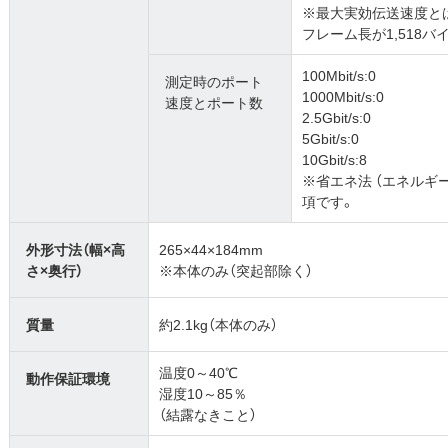
※最大実効伝送速度と
フレーム長が1,518
100Mbit/s:0
測定時のポート
1000Mbit/s:0
速度とポート数
2.5Gbit/s:0
5Gbit/s:0
10Gbit/s:8
※省エネ法 （エネルギ
項です。
外形寸法（幅×高
265×44×184mm
さ×奥行）
※本体のみ（突起部除く）
質量
約2.1kg（本体のみ）
温度0～40℃
動作保証環境
湿度10～85％
（結露なきこと）