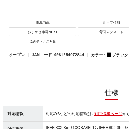
電源内蔵
ループ検知
おまかせ節電NEXT
背面マグネット
収納ボックス対応
オープン
JANコード: 4981254072844
カラー :
ブラック
仕様
対応情報
対応OSなどの対応情報は、
対応情報ページ
か
IEEE 802.3an（10GBASE-T）、IEEE 802.3bz （
対応機器